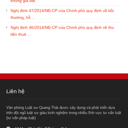
khung giá đất
Nghị định 47/2014/NĐ-CP của Chính phủ quy định về bồi
thường, hỗ ...
Nghị định 46/2014/NĐ-CP của Chính phú quy định về thu
tiền thuê ...
Liên hệ
Văn phòng Luật sư Quang Thái được xây dựng và phát triển dựa
trên đội ngũ luật sư giàu kinh nghiệm trong nhiều lĩnh vực tư vấn luật
(tư vấn pháp luật)