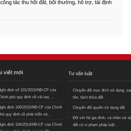
công tác thu hồi đất, bồi thường, hỗ trợ, tái định
i viết mới
Tư vấn luật
Nghị định số 101/2015/NĐ-CP của
Chuyển đổi mục đích sử dụng, sa
hính phủ quy định về cải tạo, ...
tên, tách thửa đất
Nghị định 100/2015/NĐ-CP của Chính
Chuyển đổi quyền sử dụng đất
hủ quy định về phát triển và ...
Đối với hộ gia đình, cá nhân sử d
Nghị định 104/2014/NĐ-CP của Chính
đất có vi phạm pháp luật ...