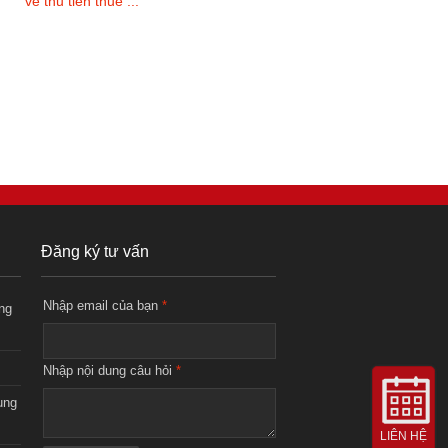
về thu tiền thuê ...
Đăng ký tư vấn
Nhập email của bạn
*
ng
Nhập nội dung câu hỏi
*
ụng
LIÊN HỆ