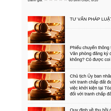
Đánh giá:
65
bình chọn,
0
/
10
TƯ VẤN PHÁP LUẬT
Phiếu chuyển thông t
Văn phòng đăng ký đấ
không? Có được coi 
Chủ tịch Ủy ban nhâ
với tranh chấp đất đ
việc khởi kiện tại T
đối với tranh chấp đ
Quy định về thu hồi