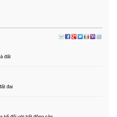
à đất
ất đai
a kế đối với bất động sản