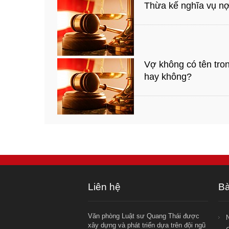
Thừa kế nghĩa vụ nợ 
Vợ không có tên tro
hay không?
Liên hệ
Bà
Văn phòng Luật sư Quang Thái được
xây dựng và phát triển dựa trên đội ngũ