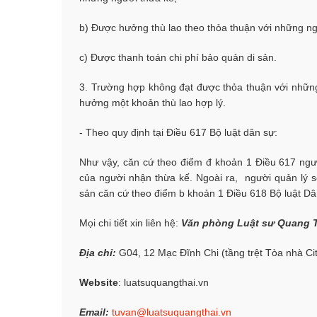
b) Được hưởng thù lao theo thỏa thuận với những ng
c) Được thanh toán chi phí bảo quản di sản.
3. Trường hợp không đạt được thỏa thuận với những
hưởng một k
hoản thù lao hợp lý.
- Theo quy định tại Điều 617 Bộ luật dân sự:
Như vậy, căn cứ theo điểm đ khoản 1 Điều 617 người
của người nhận thừa kế. Ngoài ra, người quản lý sẽ
sản căn cứ theo điểm b khoản 1 Điều 618 Bộ luật Dâ
Mọi chi tiết xin liên hệ:
Văn phòng Luật sư Quang T
Địa chỉ:
G04, 12 Mạc Đĩnh Chi (tầng trệt Tòa nhà Ci
Website
: luatsuquangthai.vn
Email:
tuvan@luatsuquangthai.vn