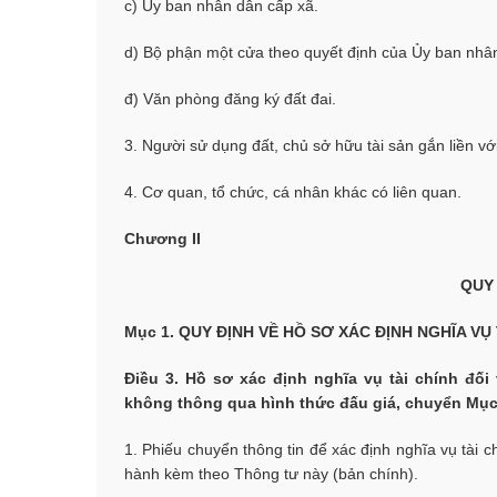
c) Ủy ban nhân dân cấp xã.
d) Bộ phận một cửa theo quyết định của Ủy ban nhân
đ) Văn phòng đăng ký đất đai.
3. Người sử dụng đất, chủ sở hữu tài sản gắn liền với
4. Cơ quan, tổ chức, cá nhân khác có liên quan.
Chương II
QUY 
Mục 1. QUY ĐỊNH VỀ HỒ SƠ XÁC ĐỊNH NGHĨA VỤ 
Điều 3. Hồ sơ xác định nghĩa vụ tài chính đố
không thông qua hình thức đấu giá, chuyển Mục
1. Phiếu chuyển thông tin để xác định nghĩa vụ tài 
hành kèm theo Thông tư này (bản chính).