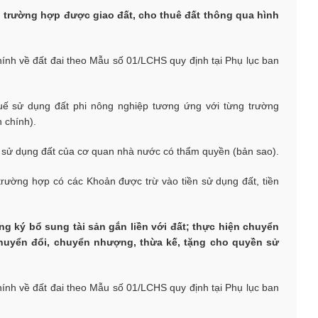
ới trường hợp được giao đất, cho thuê đất thông qua hình
chính về đất đai theo Mẫu số 01/LCHS quy định tại Phụ lục ban
thuế sử dụng đất phi nông nghiệp tương ứng với từng trường
 chính).
n sử dụng đất của cơ quan nhà nước có thẩm quyền (bản sao).
 trường hợp có các Khoản được trừ vào tiền sử dụng đất, tiền
ăng ký bổ sung tài sản gắn liền với đất; thực hiện chuyển
chuyển đổi, chuyển nhượng, thừa kế, tặng cho quyền sử
chính về đất đai theo Mẫu số 01/LCHS quy định tại Phụ lục ban