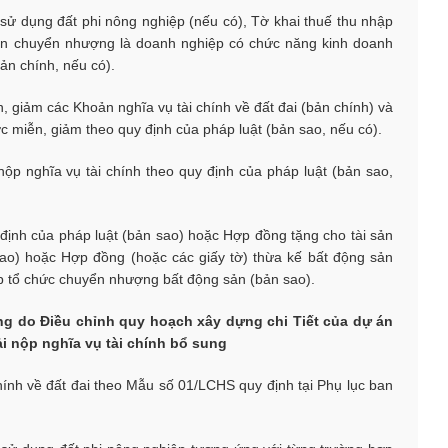
ế sử dụng đất phi nông nghiệp (nếu có), Tờ khai thuế thu nhập
ên chuyển nhượng là doanh nghiệp có chức năng kinh doanh
ản chính, nếu có).
 giảm các Khoản nghĩa vụ tài chính về đất đai (bản chính) và
 miễn, giảm theo quy định của pháp luật (bản sao, nếu có).
ộp nghĩa vụ tài chính theo quy định của pháp luật (bản sao,
ịnh của pháp luật (bản sao) hoặc Hợp đồng tặng cho tài sản
sao) hoặc Hợp đồng (hoặc các giấy tờ) thừa kế bất động sản
hợp tổ chức chuyển nhượng bất động sản (bản sao).
ung do Điều chỉnh quy hoạch xây dựng chi Tiết của dự án
i nộp nghĩa vụ tài chính bổ sung
chính về đất đai theo Mẫu số 01/LCHS quy định tại Phụ lục ban