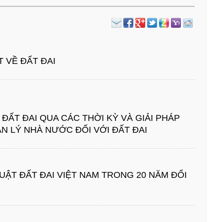
 VỀ ĐẤT ĐAI
ĐẤT ĐAI QUA CÁC THỜI KỲ VÀ GIẢI PHÁP
 LÝ NHÀ NƯỚC ĐỐI VỚI ĐẤT ĐAI
UẬT ĐẤT ĐAI VIỆT NAM TRONG 20 NĂM ĐỔI